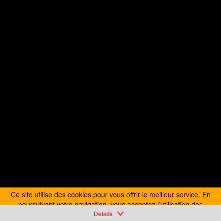
Ce site utilise des cookies pour vous offrir le meilleur service. En
poursuivant votre navigation, vous acceptez l’utilisation des
cookies.
Details
En savoir plus
J’accepte