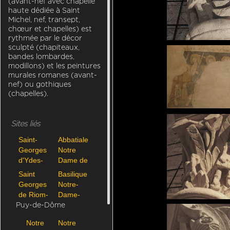
(avant-nef avec chapelle
haute dédiée à Saint
Michel, nef, transept,
chœur et chapelles) est
rythmée par le décor
sculpté (chapiteaux,
bandes lombardes,
modillons) et les peintures
murales romanes (avant-
nef) ou gothiques
(chapelles).
Sites liés
Saint-
Abbatiale
Georges
Notre
CH-Payerne-Notre_Dame-i980_2011-04-01_0000
d'Ydes-
Dame de
Bourg
Payerne
Saint
Basilique
Georges
Notre-
de Riom-
Dame-
ès-
des-
Puy-de-Dôme
Montagnes
Miracles
Notre
Notre
de