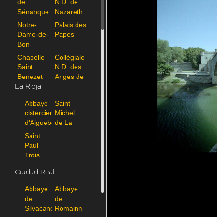
de
N.D. de
Sénanque
Nazareth
de Vaison
Notre-
Palais des
la
Dame-de-
Papes
Romaine
Bon-
Repos de
Chapelle
Collégiale
Montfavet
Saint
N.D. des
Benezet
Anges de
d'Avignon
l'Isle sur
La Rioja
la Sorgue
Abbaye
Saint
cistercienne
Michel
d'Aiguebelle
de La
Garde
Saint
Adhmar
Avignon-Saint_Benezet-7627-0019.jpg
Paul
Trois
Chateaux
Ciudad Real
Abbaye
Abbaye
de
de
Silvacane
Romainmotier