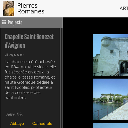
Pierres
AR
Romanes
Projects
Chapelle Saint Benezet
d'Avignon
Avignon
La chapelle a été achevée
en 1184. Au XIIIe siècle, elle
fut séparée en deux, la
chapelle basse romane, et
haute Gothique dédiée à
saint Nicolas, protecteur
de la confrérie des
nautoniers.
Sites liés
Abbaye
Cathedrale