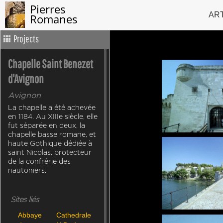
Pierres
AR
Romanes
Projects
Chapelle Saint Benezet
d'Avignon
Avignon
La chapelle a été achevée
en 1184. Au XIIIe siècle, elle
fut séparée en deux, la
chapelle basse romane, et
haute Gothique dédiée à
saint Nicolas, protecteur
de la confrérie des
nautoniers.
Sites liés
Abbaye
Cathedrale