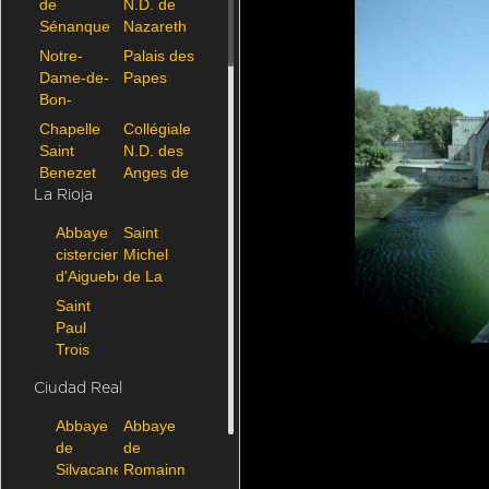
de
N.D. de
Sénanque
Nazareth
de Vaison
Notre-
Palais des
la
Dame-de-
Papes
Romaine
Bon-
Repos de
Chapelle
Collégiale
Montfavet
Saint
N.D. des
Benezet
Anges de
d'Avignon
l'Isle sur
La Rioja
la Sorgue
Abbaye
Saint
cistercienne
Michel
d'Aiguebelle
de La
Garde
Saint
Adhmar
Avignon-Saint_Benezet-7627-0019.jpg
Paul
Trois
Chateaux
Ciudad Real
Abbaye
Abbaye
de
de
Silvacane
Romainmotier