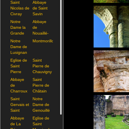
Saint
Abbaye
Nicolas de
de Saint
Civray
Savin
Notre
Abbaye
Dame la
de
Grande
Nouaillé-
Poitiers
Maupertuis
Notre
Montmorillon
Dame de
Lusignan
Eglise de
Saint
Saint
Pierre de
Pierre
Chauvigny
d'Exideuil
Abbaye
Saint
de
Pierre de
Charroux
Châtain
Saint
Notre
Gervais et
Dame de
Saint
Genouillé
Protais de
Abbaye
Eglise de
Civaux
de La
Saint