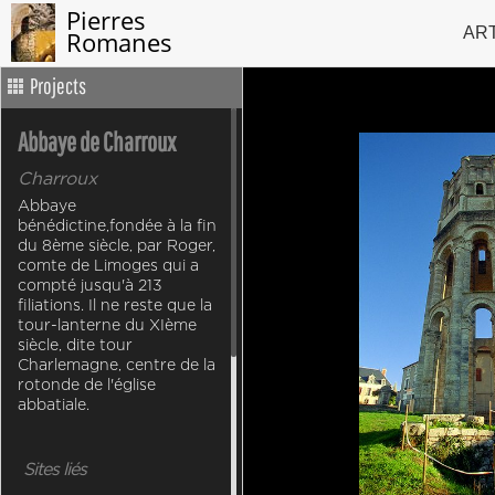
Pierres
AR
Romanes
Projects
Abbaye de Charroux
Charroux
Abbaye
bénédictine,fondée à la fin
du 8ème siècle, par Roger,
comte de Limoges qui a
compté jusqu'à 213
filiations. Il ne reste que la
tour-lanterne du XIème
siècle, dite tour
Charlemagne, centre de la
rotonde de l'église
abbatiale.
Sites liés