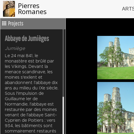
Pierres
ART
Romanes
Projects
Abbaye de Jumièges
Jumiège
Le 24 mai 841, le
monastère est brûlé par
les Vikings. Devant la
menace scandinave, les
moines s'exilent et
abandonnent l'abbaye dix
ans au milieu du IXe siècle.
Sous l'impulsion de
Guillaume Ier de
Normandie, l'abbaye est
restaurée par des moines
venant de l'abbaye Saint-
Cyprien de Poitiers : vers
934, les bâtiments sont
sommairement restaurés