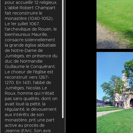
pour accueillir 12 religieux.
L'abbé Robert Champart
fait reconstruire le
monastère (1040-1052).
Le 1er juillet 1067,
l'archevêque de Rouen, le
bienheureux Maurille,
consacre solennellement
la grande église abbatiale
de Notre-Dame de
Jumièges, en présence du
duc de Normandie
Guillaume le Conquérant.
Le choeur de l'église est
reconstruit vers 1267-
1270. En 1431, l'abbé de
FR-Jumiege-Notre_dame-3839-0035_pt.jpg
Jumièges, Nicolas Le
Roux, homme qui n'était
pas sans qualités, dont on
avait loué la piété, la
régularité, le dévouement
aux intérêts de son
monastère, prit une part
active au procès de
Jeanne d'Arc. Son avis