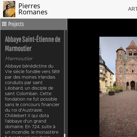
Pierres
AR
Romanes
Projects
Abbaye Saint-Étienne de
Marmoutier
Marmoutier
Abbaye bénédictine du
VIe siècle fondée vers 589
par des moines Irlandais
conduits par saint
Léobard, un disciple de
saint Colomban. Cette
fondation ne fut possible
sans le concours financier
du roi d'Austrasie,
Childebert II qui dota
l'abbaye d'un grand
domaine. En 724, suite à
un incendie, le monastère