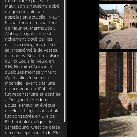
fut restauré par Saint
Maur, son cinquième abbé,
de qui découle son
appellation actuelle : Mauri
Monasterium, monastère
de Maur ou Marmoutier.
Abbaye royale, elle est
richement doté par les
rois mérovingiens, elle doit
sa prospérité à de vastes
domaines. Sous l'impulsion
du roi Louis le Pieux, en
816, Benoît d'Aniane et
quelques moines vinrent
s'y établir. Un second
incendie l'ayant détruite
de nouveau en 824, elle
fut reconstruite et confiée
à Drogon, frère du roi
Louis le Pieux et évêque
de Metz. L'église abbatiale
fut consacrée en 971 par
Erchenbald, évêque de
Strasbourg. C'est de cette
dernière époque et du XIe