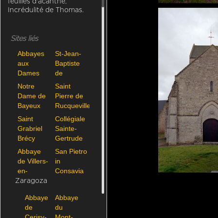
feuilles d'acanthe,
Incrédulité de Thomas.
Sites liés
Abbayes
St-Jean-
aux
Baptiste
Dames
de
Grandson
Notre
Saint
Dame de
Pierre de
Bayeux
Rucqueville
Saint
Collégiale
Grabriel
Sainte-
Brécy
Gertrude
de
Abbaye
San Pietro
Nivelles
de Villers-
in
en-
Consavia
Brabant
Zaragoza
Abbaye
Abbaye
de
du
Cerisy-
Mont-