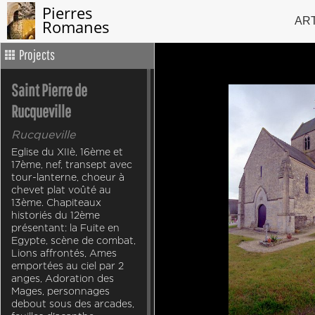
Pierres
AR
Romanes
Projects
Saint Pierre de
Rucqueville
Rucqueville
Eglise du XIIè, 16ème et
17ème, nef, transept avec
tour-lanterne, choeur à
chevet plat voûté au
13ème. Chapiteaux
historiés du 12ème
présentant: la Fuite en
Egypte, scène de combat,
Lions affrontés, Ames
emportées au ciel par 2
anges, Adoration des
Mages, personnages
debout sous des arcades,