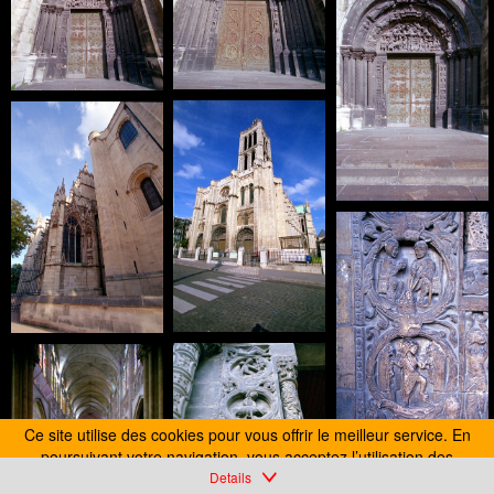
FR-Saint_Denis_Basilique-3197-0002.jpg
Ce site utilise des cookies pour vous offrir le meilleur service. En
poursuivant votre navigation, vous acceptez l’utilisation des
cookies.
Details
En savoir plus
J’accepte