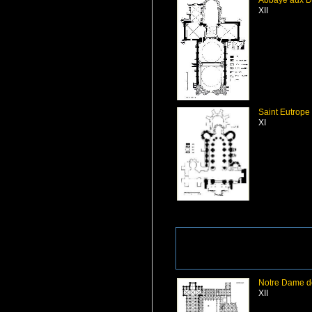
Abbaye aux D
XII
Saint Eutrope
XI
Notre Dame d
XII