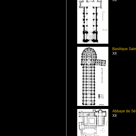
XII
Basilique Sai
XII
Abbaye de S
XII