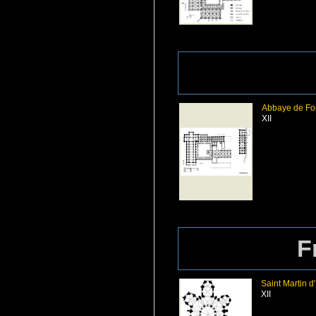
Abbaye de Fo
XII
F
Saint Martin 
XII