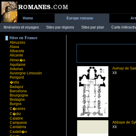
Home
Europe romane
Ar
Itinéraires et voyages
Sites par régions
Sites par plan
Carte intéracti
Sites en France
Abruzzes
Alava
Albacete
Alicante
Almer�a
Aquitaine
Aulnay de Sai
Asturias
XII
Auvergne Limousin
Perigord
�vila
Badajoz
Barcelona
Bourgogne
Bretagne
Burgos
C�ceres
C�diz
Calabre
Abbaye de Sy
Campanie
Cantabria
XII
Castell�n