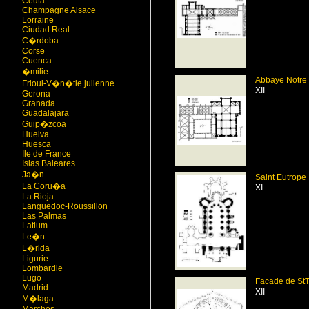
Ceuta
Champagne Alsace
Lorraine
Ciudad Real
C�rdoba
Corse
Cuenca
�milie
Abbaye Notre
Frioul-V�n�tie julienne
XII
Gerona
Granada
Guadalajara
Guip�zcoa
Huelva
Huesca
Ile de France
Islas Baleares
Ja�n
Saint Eutrope
La Coru�a
XI
La Rioja
Languedoc-Roussillon
Las Palmas
Latium
Le�n
L�rida
Ligurie
Lombardie
Lugo
Facade de StT
Madrid
XII
M�laga