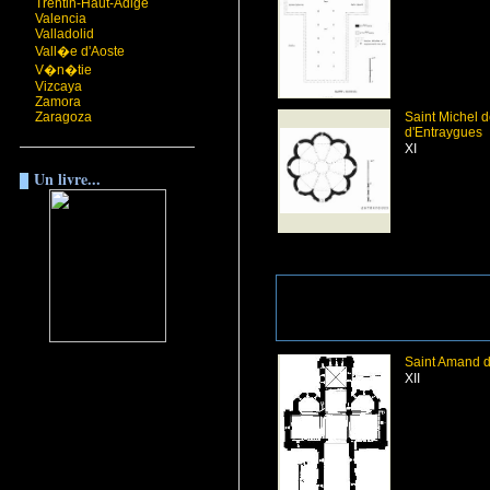
Trentin-Haut-Adige
Valencia
Valladolid
Vall�e d'Aoste
V�n�tie
Vizcaya
Zamora
Zaragoza
Saint Michel d
d'Entraygues
XI
Un livre...
Saint Amand d
XII