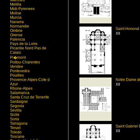
Marches
Melilla
Midi-Pyrenees
Molise
Murcia
Navarra
Normandie
Saint Honorat
Ombrie
XII
Orense
Palencia
Pays de la Loire
Picardie Nord Pas de
Calais
Pi�mont
Poitou-Charentes
Vendee
Pontevedra
Pouilles
Provence-Alpes-Cote d
Notre Dame de
Azur
XII
Rhone-Alpes
Salamanca
Santa Cruz de Tenerife
Sardaigne
Segovia
Sevilla
Sicile
Soria
Tarragona
Saint Gabriel 
Teruel
XII
Toledo
Toscane