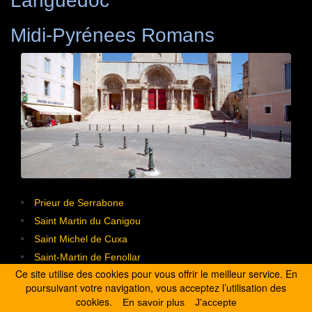
Languedoc
Midi-Pyrénees Romans
Prieur de Serrabone
Saint Martin du Canigou
Saint Michel de Cuxa
Saint-Martin de Fenollar
Ce site utilise des cookies pour vous offrir le meilleur service. En
Sainte Marie de Marcevol
poursuivant votre navigation, vous acceptez l’utilisation des
Sainte-Marie de Corneilla-de-Conflent
cookies.
En savoir plus
J’accepte
Saint Michel de Saint-Genis-des-fontaines