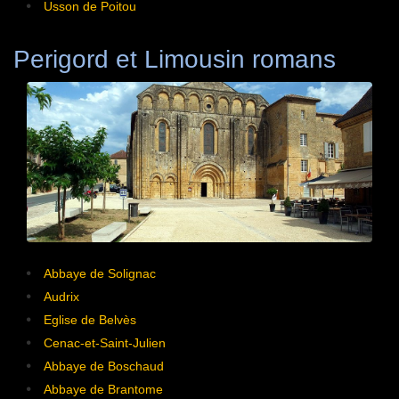
Usson de Poitou
Perigord et Limousin romans
Abbaye de Solignac
Audrix
Eglise de Belvès
Cenac-et-Saint-Julien
Abbaye de Boschaud
Abbaye de Brantome