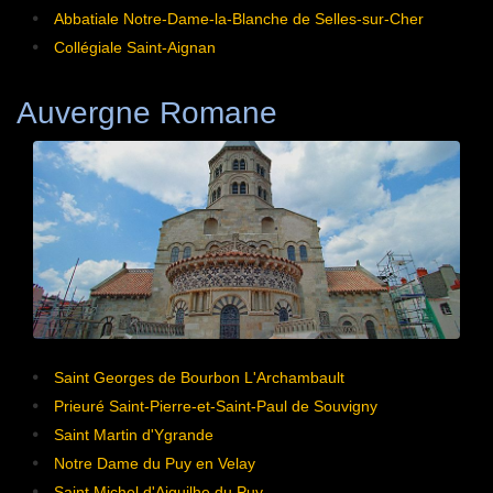
Abbatiale Notre-Dame-la-Blanche de Selles-sur-Cher
Collégiale Saint-Aignan
Auvergne Romane
Saint Georges de Bourbon L'Archambault
Prieuré Saint-Pierre-et-Saint-Paul de Souvigny
Saint Martin d'Ygrande
Notre Dame du Puy en Velay
Saint Michel d'Aiguilhe du Puy