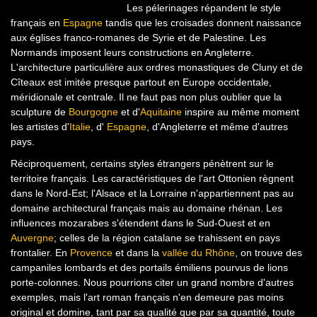
Les pélerinages répandent le style
français en
Espagne
tandis que les croisades donnent naissance
aux églises franco-romanes de Syrie et de Palestine. Les
Normands imposent leurs constructions en Angleterre.
L'architecture particulière aux ordres monastiques de Cluny et de
Cîteaux est imitée presque partout en Europe occidentale,
méridionale et centrale. Il ne faut pas non plus oublier que la
sculpture de
Bourgogne
et d'
Aquitaine
inspire au même moment
les artistes d'
Italie
, d'
Espagne
, d'Angleterre et même d'autres
pays.
Réciproquement, certains styles étrangers pénètrent sur le
territoire français. Les caractéristiques de l'art Ottonien règnent
dans le Nord-Est; l'Alsace et la Lorraine n'appartiennent pas au
domaine architectural français mais au domaine rhénan. Les
influences mozarabes s'étendent dans le Sud-Ouest et en
Auvergne
; celles de la région catalane se trahissent en pays
frontalier. En
Provence
et dans la
vallée du Rhône
, on trouve des
campaniles lombards et des portails émiliens pourvus de lions
porte-colonnes. Nous pourrions citer un grand nombre d'autres
exemples, mais l'art roman français n'en demeure pas moins
original et domine, tant par sa qualité que par sa quantité, toute