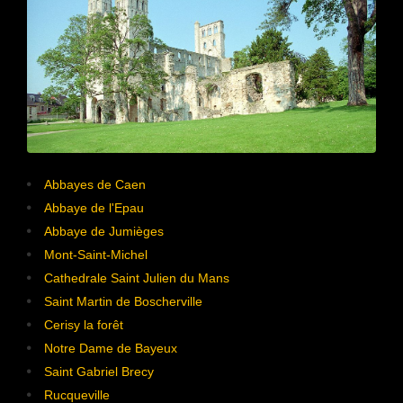
Abbayes de Caen
Abbaye de l'Epau
Abbaye de Jumièges
Mont-Saint-Michel
Cathedrale Saint Julien du Mans
Saint Martin de Boscherville
Cerisy la forêt
Notre Dame de Bayeux
Saint Gabriel Brecy
Rucqueville