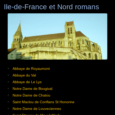
Ile-de-France et
Nord romans
Abbaye de Royaumont
Abbaye du Val
Abbaye de Le Lys
Notre Dame de Bougival
Notre Dame de Chatou
Saint Maclou de Conflans St Honorine
Notre Dame de Louveciennes